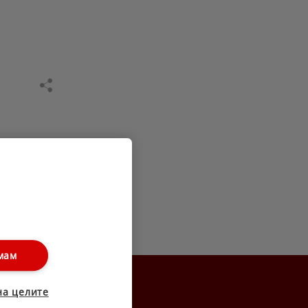
он на
мам
на целите