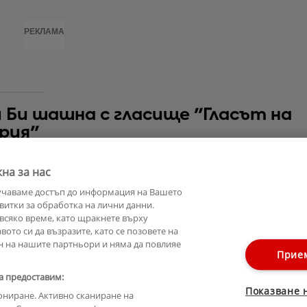
РЕКЛАМА
 Би шашна с гласище "Гласът на
рия"
е оказа черешката на тортата в първото издание на новия сез
на за нас
 България".
учаваме достъп до информация на Вашето
витки за обработка на лични данни.
всяко време, като щракнете върху
ото си да възразите, като се позовете на
н на нашите партньори и няма да повлияе
Прие
а предоставим:
Показване 
ониране. Активно сканиране на