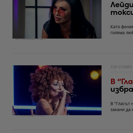
Лейди
токси
Като феник
голяма люб
22 ноември 2025
TOP STORIES
В "Гл
избра
В "Гласът 
закани да 
13 ноември 2023