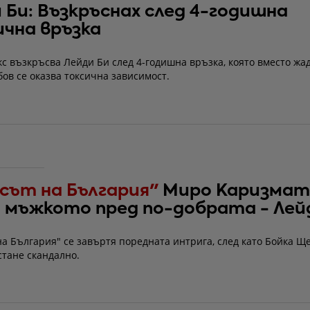
 Би: Възкръснах след 4-годишна
чна връзка
с възкръсва Лейди Би след 4-годишна връзка, която вместо жа
ов се оказва токсична зависимост.
асът на България"
Миро Каризмат
 мъжкото пред по-добрата - Лей
на България" се завъртя поредната интрига, след като Бойка Щ
стане скандално.