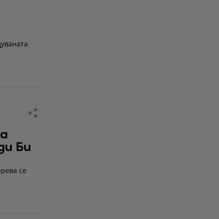
дуваната
а
ди Би
ерева се