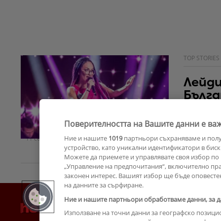
TOP STORIES
Лейди
Бълга
Певицата с
Поверителността на Вашите данни е важ
"Гласът на
Ние и нашите
1019
партньори съхраняваме и пол
11 септември 2023
устройство, като уникални идентификатори в биск
Можете да приемете и управлявате своя избор по 
„Управление на предпочитания“, включително прав
законен интерес. Вашият избор ще бъде оповесте
на данните за сърфиране.
Ние и нашите партньори обработваме данни, за д
Използване на точни данни за географско позици