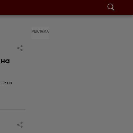
РЕКЛАМА
 на
езе на