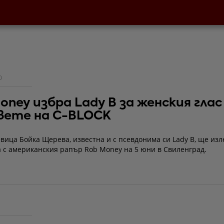
О
oney избра Lady B за женския глас
вете на C-BLOCK
вица Бойка Щерева, известна и с псевдонима си Lady B, ще изл
а с американския рапър Rob Money на 5 юни в Свиленград.