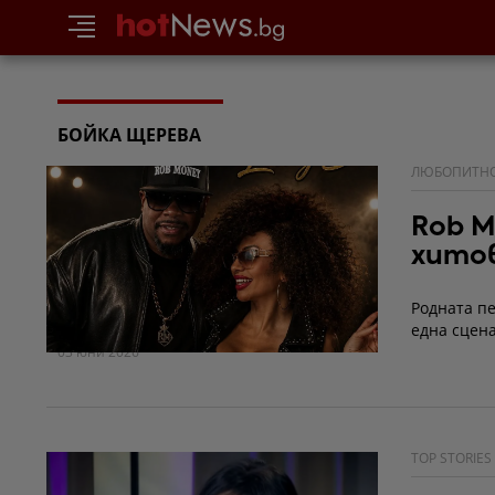
БОЙКА ЩЕРЕВА
ЛЮБОПИТН
Rob M
хито
Родната пе
една сцен
03 юни 2026
TOP STORIES