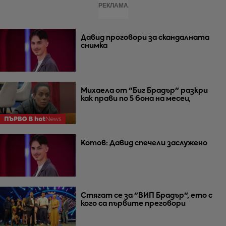
РЕКЛАМА
Давид проговори за скандалната
снимка
Михаела от "Биг Брадър" разкри
как прави по 5 бона на месец
Котов: Давид спечели заслужено
Стягат се за "ВИП Брадър", ето с
кого са първите преговори