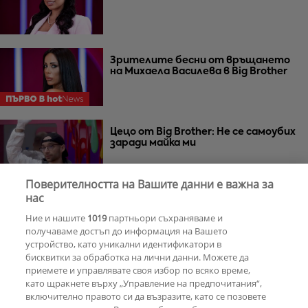
Зрителите бесни от връщането
на Михаела Василева в Big Brother
Цецо от Big Brother: Не се самоубих
заради майка ми
Поверителността на Вашите данни е важна за
нас
Елена, Стефан, Ебру и Стоянов са
последните номинирани в Big
Ние и нашите
1019
партньори съхраняваме и
Brother
получаваме достъп до информация на Вашето
устройство, като уникални идентификатори в
бисквитки за обработка на лични данни. Можете да
приемете и управлявате своя избор по всяко време,
Калин: Сияна скара Иван и Стоянов
като щракнете върху „Управление на предпочитания“,
включително правото си да възразите, като се позовете