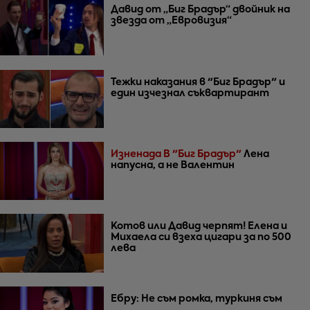
Давид от „Биг Брадър“ двойник на
звезда от „Евровизия“
Тежки наказания в "Биг Брадър" и
един изчезнал съквартирант
Изненада В "Биг Брадър"
Лена
напусна, а не Валентин
Котов или Давид черпят! Елена и
Михаела си взеха цигари за по 500
лева
Ебру: Не съм ромка, туркиня съм