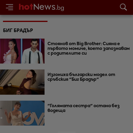
БИГ БРАДЪР
Стоянов от Big Brother: Сияна е
първото момиче, което запознавам
с родителите си
Изгониха български модел от
сръбския "Биг Брадър"
"Голямата сестра" остана без
водеща