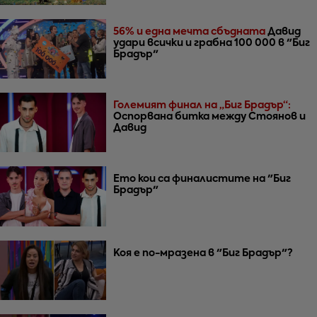
56% и една мечта сбъдната
Давид
удари всички и грабна 100 000 в "Биг
Брадър"
Големият финал на „Биг Брадър“:
Оспорвана битка между Стоянов и
Давид
Ето кои са финалистите на "Биг
Брадър"
Коя е по-мразена в "Биг Брадър"?