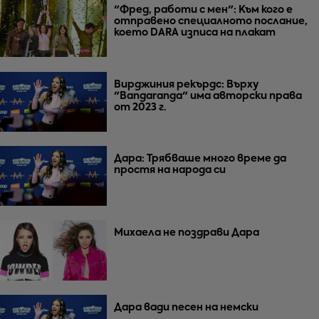
"Фред, работи с мен": Към кого е
отправено специалното послание,
което DARA изписа на плакат
Вирджиния рекърдс: Върху
"Bangaranga" има авторски права
от 2023 г.
Дара: Трябваше много време да
простя на народа си
Михаела не поздрави Дара
Дара вади песен на немски