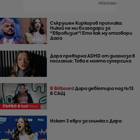
РЕКЛАМА
Съкрушен Киркоров проплака:
Никой не ми благодари за
"Евровизия"! Ето как му отговори
Дара
Дара превърна ADHD от диагноза в
послание: Това е моята суперсила
В Billboard
Дара дебютира под №13
в САЩ
Искат 3 евро за снимка с Дара