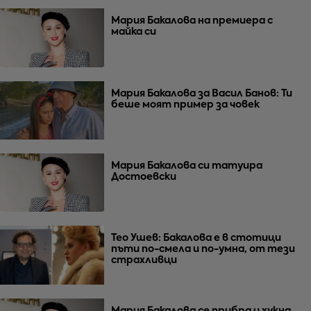
Мария Бакалова на премиера с
майка си
Мария Бакалова за Васил Банов: Ти
беше моят пример за човек
Мария Бакалова си татуира
Достоевски
Тео Ушев: Бакалова е в стотици
пъти по-смела и по-умна, от тези
страхливци
Мария Бакалова се прибра и хукна