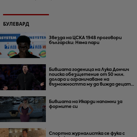
БУЛЕВАРД
Звезда на ЦСКА 1948 проговори
български: Няма пари
Бившата годеница на Лука Дончич
поиска обезщетение от 50 млн.
долара и ограничаване на
възможността му да вижда децата
им
Бившата на Икарди напомни за
формите си
Спортна журналистка се фука с