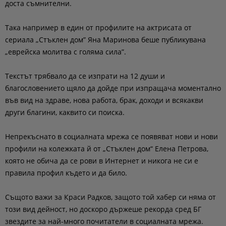
доста съмнителни.
Така например в един от профилите на актрисата от
сериала „Стъклен дом” Яна Маринова беше публикувана
„еврейска молитва с голяма сила”.
Текстът трябвало да се изпрати на 12 души и
благословението щяло да дойде при изпращача моментално
във вид на здраве, нова работа, брак, доходи и всякакви
други благини, каквито си поиска.
Непрекъснато в социалната мрежа се появяват нови и нови
профили на колежката й от „Стъклен дом“ Елена Петрова,
която не обича да се рови в Интернет и никога не си е
правила профил където и да било.
Същото важи за Краси Радков, защото той хабер си няма от
този вид дейност, но доскоро държеше рекорда сред БГ
звездите за най-много почитатели в социалната мрежа.