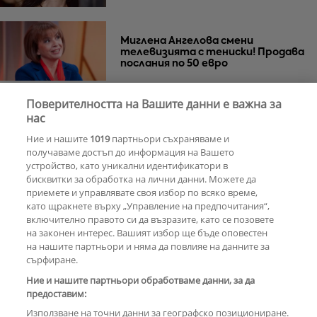
Миглена Ангелова смени
телевизията с тениски! Продава
послания по 50 евро
Поверителността на Вашите данни е важна за
Азис скочи на гейовете
нас
Ние и нашите
1019
партньори съхраняваме и
получаваме достъп до информация на Вашето
устройство, като уникални идентификатори в
бисквитки за обработка на лични данни. Можете да
РЕКЛАМА
приемете и управлявате своя избор по всяко време,
като щракнете върху „Управление на предпочитания“,
включително правото си да възразите, като се позовете
на законен интерес. Вашият избор ще бъде оповестен
КОМЕНТАРИ
на нашите партньори и няма да повлияе на данните за
сърфиране.
Ние и нашите партньори обработваме данни, за да
предоставим:
РЕКЛАМА
Използване на точни данни за географско позициониране.