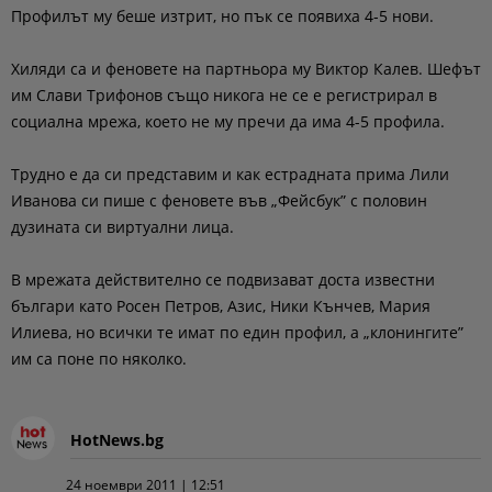
Профилът му беше изтрит, но пък се появиха 4-5 нови.
Хиляди са и феновете на партньора му Виктор Калев. Шефът
им Слави Трифонов също никога не се е регистрирал в
социална мрежа, което не му пречи да има 4-5 профила.
Трудно е да си представим и как естрадната прима Лили
Иванова си пише с феновете във „Фейсбук” с половин
дузината си виртуални лица.
В мрежата действително се подвизават доста известни
българи като Росен Петров, Азис, Ники Кънчев, Мария
Илиева, но всички те имат по един профил, а „клонингите”
им са поне по няколко.
HotNews.bg
24 ноември 2011 | 12:51