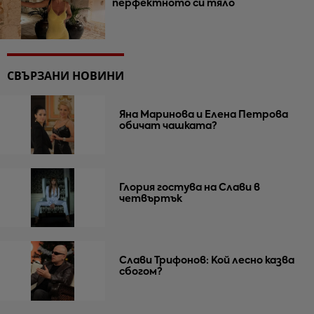
перфектното си тяло
СВЪРЗАНИ НОВИНИ
Яна Маринова и Елена Петрова
обичат чашката?
Глория гостува на Слави в
четвъртък
Слави Трифонов: Кой лесно казва
сбогом?