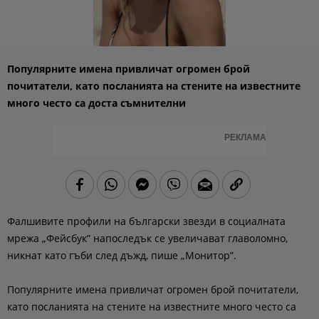
Популярните имена привличат огромен брой
почитатели, като посланията на стените на известните
много често са доста съмнителни
РЕКЛАМА
Фалшивите профили на български звезди в социалната
мрежа „Фейсбук” напоследък се увеличават главоломно,
никнат като гъби след дъжд, пише „Монитор”.
Популярните имена привличат огромен брой почитатели,
като посланията на стените на известните много често са