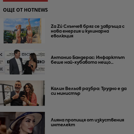
ОЩЕ ОТ HOTNEWS
Za Zú Слънчев бряг се завръща с
нова енергия и кулинарна
еволюция
Антонио Бандерас: Инфарктът
беше най-хубавото нещо...
Калин Вельов разбра: Трудно е да
си министър
Лияна пропищя от изкуствения
интелект