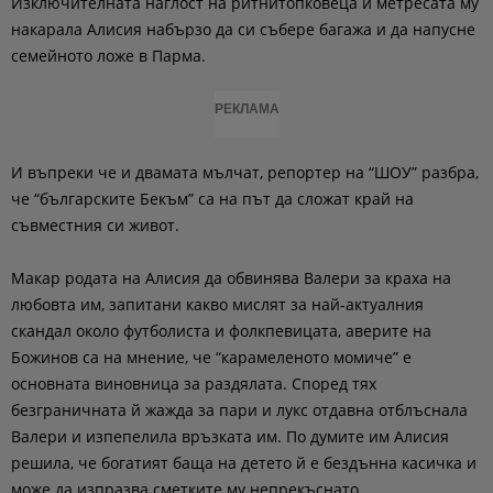
Изключителната наглост на ритнитопковеца и метресата му
накарала Алисия набързо да си събере багажа и да напусне
семейното ложе в Парма.
РЕКЛАМА
И въпреки че и двамата мълчат, репортер на “ШОУ” разбра,
че “българските Бекъм” са на път да сложат край на
съвместния си живот.
Макар родата на Алисия да обвинява Валери за краха на
любовта им, запитани какво мислят за най-актуалния
скандал около футболиста и фолкпевицата, аверите на
Божинов са на мнение, че “карамеленото момиче” е
основната виновница за раздялата. Според тях
безграничната й жажда за пари и лукс отдавна отблъснала
Валери и изпепелила връзката им. По думите им Алисия
решила, че богатият баща на детето й е бездънна касичка и
може да изпразва сметките му непрекъснато.