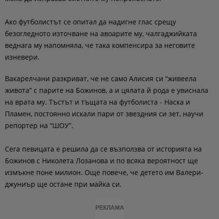
Ако футболистът се опитал да надигне глас срещу
безогледното източване на авоарите му, чалгаджийката
веднага му напомняла, че така компенсира за неговите
изневери.
Вакарелчани разкриват, че не само Алисия си “живеела
живота” с парите на Божинов, а и цялата й рода е увиснала
на врата му. Тъстът и тъщата на футболиста - Наска и
Пламен, постоянно искали пари от звездния си зет, научи
репортер на “ШОУ”.
Сега певицата е решила да се възползва от историята на
Божинов с Николета Лозанова и по всяка вероятност ще
измъкне поне милион. Още повече, че детето им Валери-
джуниър ще остане при майка си.
РЕКЛАМА