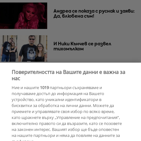
Андреа се показа с руснак и заяви:
Да, влюбена съм!
И Ники Кънчев се развел
тихомълком
Поверителността на Вашите данни е важна за
Почина Уилям Орбит –
нас
музикалният гений зад „Ray of
Ние и нашите
1019
партньори съхраняваме и
Light“ на Мадона
получаваме достъп до информация на Вашето
устройство, като уникални идентификатори в
бисквитки за обработка на лични данни. Можете да
РЕКЛАМА
приемете и управлявате своя избор по всяко време,
като щракнете върху „Управление на предпочитания“,
включително правото си да възразите, като се позовете
на законен интерес. Вашият избор ще бъде оповестен
КОМЕНТАРИ
на нашите партньори и няма да повлияе на данните за