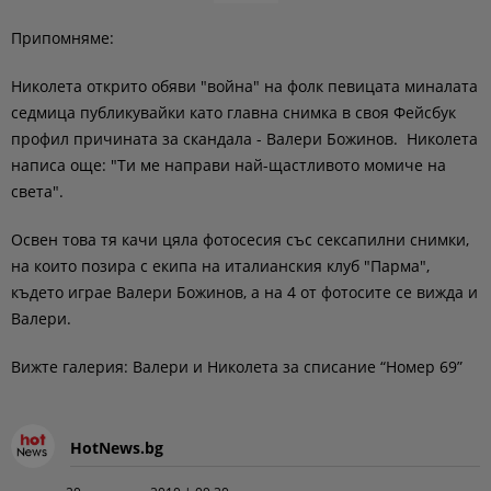
Припомняме:
Николета открито обяви "война" на фолк певицата миналата
седмица публикувайки като главна снимка в своя Фейсбук
профил причината за скандала - Валери Божинов. Николета
написа още: "Ти ме направи най-щастливото момиче на
света".
Освен това тя качи цяла фотосесия със сексапилни снимки,
на които позира с екипа на италианския клуб "Парма",
където играе Валери Божинов, а на 4 от фотосите се вижда и
Валери.
Вижте галерия: Валери и Николета за списание “Номер 69”
HotNews.bg