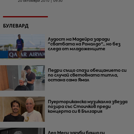
20 октомври 2010 | 09:30
БУЛЕВАРД
Лудост на Мадейра заради
"сватбата на Роналдо"... но без
следа от младоженците
Педри също спази обещанието си
по случай световната титла,
остана само Ямал
Пуерториканска музикална звезда
позира със Стоичков преди
концерта си в България
Лео Меси загуби баща си