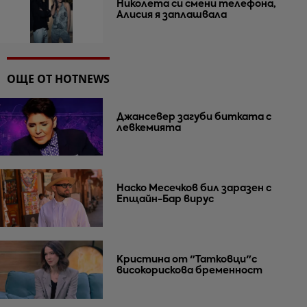
Николета си смени телефона,
Алисия я заплашвала
ОЩЕ ОТ HOTNEWS
Джансевер загуби битката с
левкемията
Наско Месечков бил заразен с
Епщайн-Бар вирус
Кристина от "Татковци"с
високорискова бременност