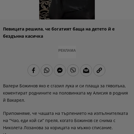
Певицата решила, че богатият баща на детето й е
бездънна касичка
РЕКЛАМА
Валери Божинов яко е сгазил лука и си плаща за гяволъка,
коментират роднините на половинката му Алисия в родния
й Вакарел.
Припомняме, че чашата на търпението на изпълнителката
на “Чао, еди кой си” преля, когато Божинов се снима с
Николета Лозанова за корицата на мъжко списание.