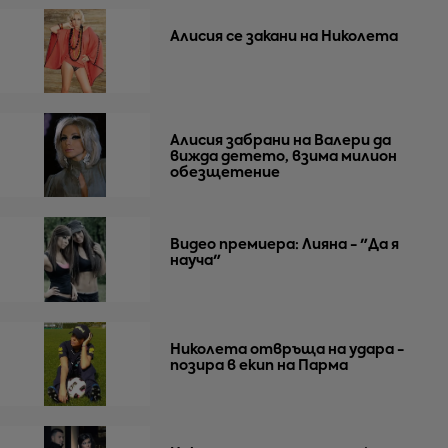
Алисия се закани на Николета
Алисия забрани на Валери да
вижда детето, взима милион
обезщетение
Видео премиера: Лияна - "Да я
науча"
Николета отвръща на удара -
позира в екип на Парма