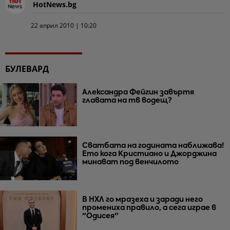
HotNews.bg
22 април 2010 | 10:20
БУЛЕВАРД
Александра Фейгин завъртя
главата на тв водещ?
Сватбата на годината наближава!
Ето кога Кристиано и Джорджина
минават под венчилото
В НХЛ го мразеха и заради него
промениха правило, а сега играе в
"Одисея"