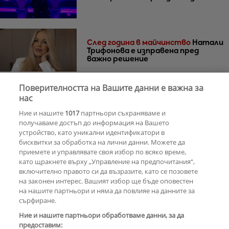
След година в майчинство
Натали
Трифонова е изправена пред
важно решение
Поверителността на Вашите данни е важна за
нас
30 години по-късно
Мадона и Кайли
Миноуг - от съпернички до
Ние и нашите
1017
партньори съхраняваме и
приятелки
получаваме достъп до информация на Вашето
устройство, като уникални идентификатори в
бисквитки за обработка на лични данни. Можете да
РЕКЛАМА
приемете и управлявате своя избор по всяко време,
като щракнете върху „Управление на предпочитания“,
включително правото си да възразите, като се позовете
на законен интерес. Вашият избор ще бъде оповестен
КОМЕНТАРИ
на нашите партньори и няма да повлияе на данните за
сърфиране.
Ние и нашите партньори обработваме данни, за да
предоставим:
РЕКЛАМА