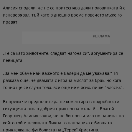
Алисия сподели, че не се притеснява дали половинката й е
изневерявал, тъй като в днешно време повечето мъже го
правят.
РЕКЛАМА
„Те са като животните, следват нагона си”, аргументира се
певицата.
„За мен обаче най-важното е Валери да ме уважава.” Тя
разказа още, че двамата с играча мислят за брак, но кога
точно ще се случи това, все още не е ясно, пише "Блясък".
Въпреки че предпочете да не коментира в подробности
ситуацията около добрия приятел на мъжа й – Благой
Георгиев, Алисия заяви, че не би постъпила по начина, по
който той и певицата Лияна го направиха с бившата
приятелка на футболиста на „Терек” Христина.