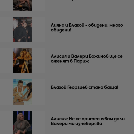
Лияна и Благой - обидени, много
обидени!
Алисия и Валери Божинов ще се
оженят в Париж
Благой Георгиев стана баща!
Алисия: Не се притеснявам дали
Валери ми изневерява