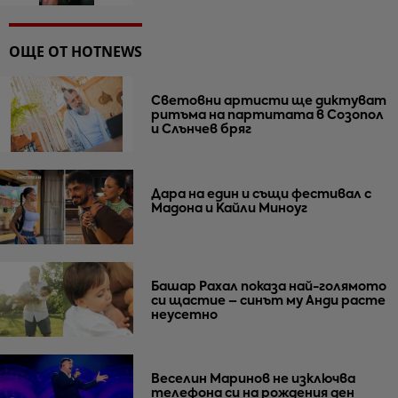
ОЩЕ ОТ HOTNEWS
Световни артисти ще диктуват
ритъма на партитата в Созопол
и Слънчев бряг
Дара на един и същи фестивал с
Мадона и Кайли Миноуг
Башар Рахал показа най-голямото
си щастие – синът му Анди расте
неусетно
Веселин Маринов не изключва
телефона си на рождения ден