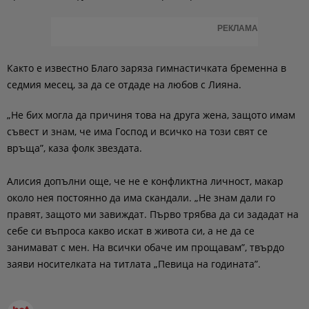
РЕКЛАМА
Както е известно Благо заряза гимнастичката бременна в
седмия месец, за да се отдаде на любов с Лияна.
„Не бих могла да причиня това на друга жена, защото имам
съвест и знам, че има Господ и всичко на този свят се
връща”, каза фолк звездата.
Алисия допълни още, че не е конфликтна личност, макар
около нея постоянно да има скандали. „Не знам дали го
правят, защото ми завиждат. Първо трябва да си зададат на
себе си въпроса какво искат в живота си, а не да се
занимават с мен. На всички обаче им прощавам”, твърдо
заяви носителката на титлата „Певица на годината”.