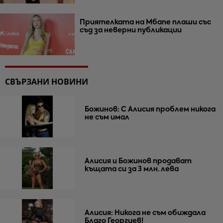
Приятелката на Мбапе плаши със
съд за неверни публикации
СВЪРЗАНИ НОВИНИ
Божинов: С Алисия проблем никога
не съм имал
Алисия и Божинов продават
къщата си за 3 млн. лева
Алисия: Никога не съм обиждала
Благо Георгиев!