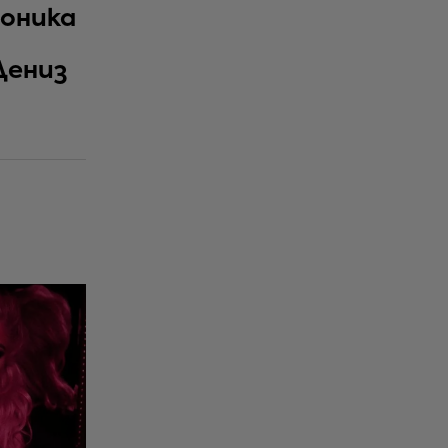
Моника
Дениз