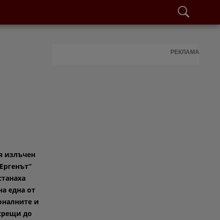
РЕКЛАМА
я излъчен
„Ергенът“
станаха
на една от
оналните и
срещи до