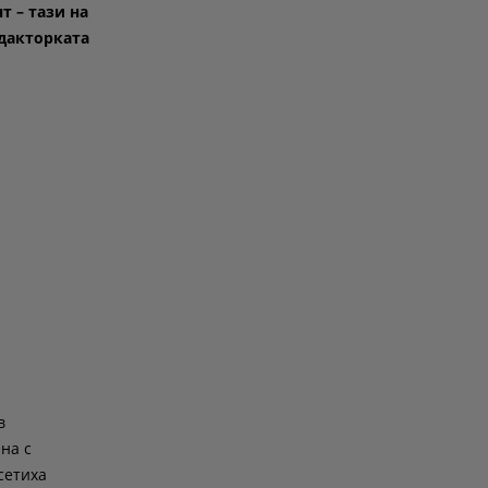
т – тази на
едакторката
в
на с
сетиха