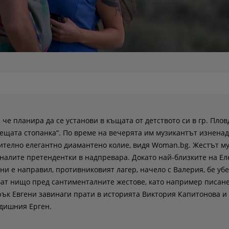
, че планира да се установи в къщата от детството си в гр. Плов
ъдещата стопанка“. По време на вечерята им музикантът изнена
ително елегантно диамантено колие, видя Woman.bg. Жестът му
налите претендентки в надпревара. Докато най-близките на Ел
ени е направил, противниковият лагер, начело с Валерия, бе убе
ат нищо пред сантименталните жестове, като например писане
рък Евгени завинаги прати в историята Виктория Капитонова и
едишния Ерген.