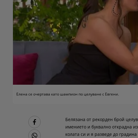
Елена се очертава като шампион по целуване с Евгени.
Белязана от рекорден брой целувк
имението и буквално открадна из
колата си и я разведе до градина