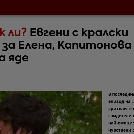
к ли?
Евгени с кралски
 за Елена, Капитонова
а яде
В последни
епизод на 
зрителите 
свидетели 
най-емоци
чувствени 