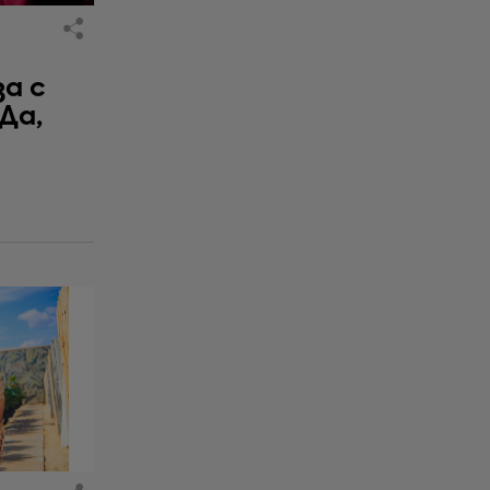
за с
 Да,