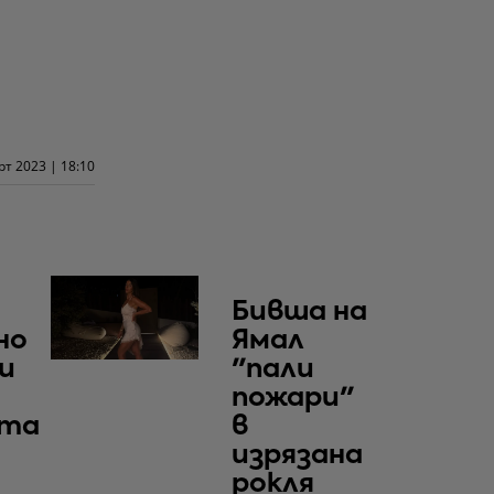
рт 2023 | 18:10
Бивша на
но
Ямал
и
"пали
пожари"
ята
в
изрязана
рокля