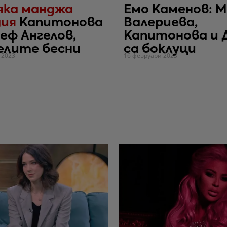
яка манджа
Емо Каменов: 
дия
Капитонова
Валериева,
еф Ангелов,
Капитонова и 
елите бесни
са боклуци
 2023
16 февруари 2023