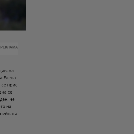
РЕКЛАМА
див, на
да Елена
 се прие
ена се
ден, че
то на
 нейната