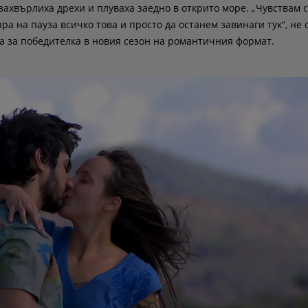
захвърлиха дрехи и плуваха заедно в открито море. „Чувствам с
пра на пауза всичко това и просто да останем завинаги тук“, не 
на за победителка в новия сезон на романтичния формат.