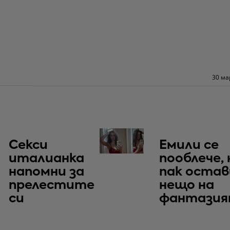
30 ма
Секси
Емили се
италианка
пооблече, 
напомни за
пак остав
прелестите
нещо на
си
фантази