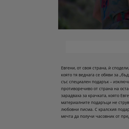
Евгени, от своя страна, ѝ сподели
която тя веднага се обяви за „б
със специален подарък – изключ
противоречиво от страна на оста
зарадваха за крачката, която Евг
материалните подаръци не струв
любовни писма. С кралския пода
мечта да получи часовник от пр