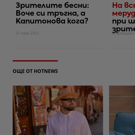
Зрителите бесни:
На вс
Воче си тръгна, а
меру
Капитонова кога?
при ш
зрит
21 март 2023
21 февруари
ОЩЕ ОТ HOTNEWS