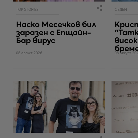
TOP STORIES
СЪДБИ
Наско Месечков бил
Крис
заразен с Епщайн-
"Тат
Бар вирус
висок
брем
08 август 2026
08 август 20