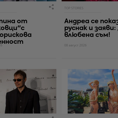
TOP STORIES
тина от
Андреа се пока
ковци"с
руснак и заяви:
орискова
влюбена съм!
енност
26
08 август 2026