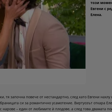
този момен
Евгени с р
Елена.
и, тя започна повече от нестандартно, след като Евгени нахлу 
браницата си за романтично усамотение. Виртуозът откара Еле
 с нарове – един от любимите ѝ плодове, а след това двамата по