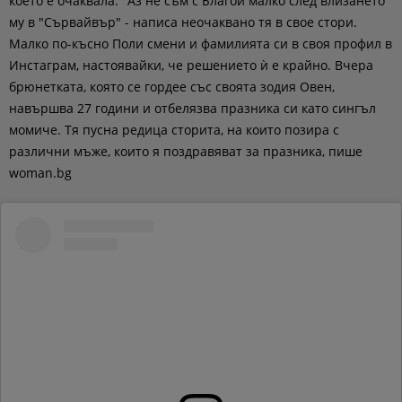
което е очаквала. "Аз не съм с Благой малко след влизането
му в "Сървайвър" - написа неочаквано тя в свое стори.
Малко по-късно Поли смени и фамилията си в своя профил в
Инстаграм, настоявайки, че решението ѝ е крайно. Вчера
брюнетката, която се гордее със своята зодия Овен,
навършва 27 години и отбелязва празника си като сингъл
момиче. Тя пусна редица сторита, на които позира с
различни мъже, които я поздравяват за празника, пише
woman.bg