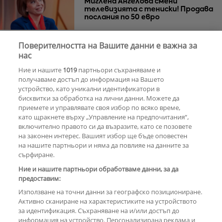
Миглена Ангелова смени
телевизията с тениски! Продава
послания по 50 евро
Поверителността на Вашите данни е важна за
Азис скочи на гейовете
нас
Ние и нашите
1019
партньори съхраняваме и
получаваме достъп до информация на Вашето
устройство, като уникални идентификатори в
бисквитки за обработка на лични данни. Можете да
РЕКЛАМА
приемете и управлявате своя избор по всяко време,
като щракнете върху „Управление на предпочитания“,
включително правото си да възразите, като се позовете
на законен интерес. Вашият избор ще бъде оповестен
КОМЕНТАРИ
на нашите партньори и няма да повлияе на данните за
сърфиране.
Ние и нашите партньори обработваме данни, за да
предоставим:
РЕКЛАМА
Използване на точни данни за географско позициониране.
Активно сканиране на характеристиките на устройството
за идентификация. Съхраняване на и/или достъп до
информация на устройство. Персонализирана реклама и