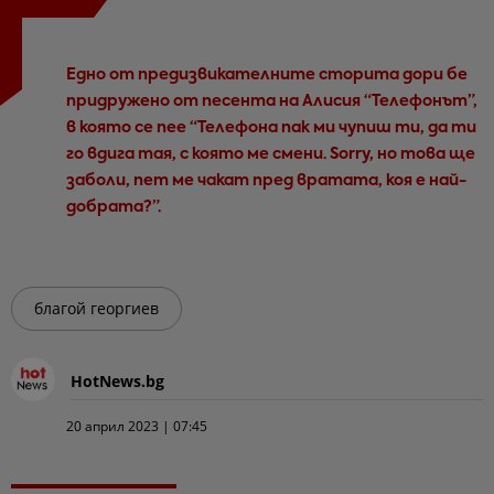
Едно от предизвикателните сторита дори бе
придружено от песента на Алисия “Телефонът”,
в която се пее “Телефона пак ми чупиш ти, да ти
го вдига тая, с която ме смени. Sorry, но това ще
заболи, пет ме чакат пред вратата, коя е най-
добрата?”.
благой георгиев
HotNews.bg
20 април 2023 | 07:45