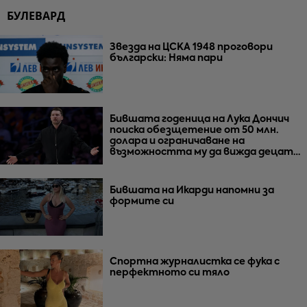
БУЛЕВАРД
Звезда на ЦСКА 1948 проговори
български: Няма пари
Бившата годеница на Лука Дончич
поиска обезщетение от 50 млн.
долара и ограничаване на
възможността му да вижда децата
им
Бившата на Икарди напомни за
формите си
Спортна журналистка се фука с
перфектното си тяло