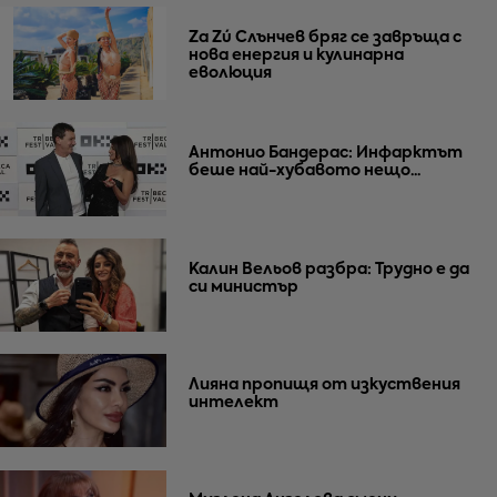
Za Zú Слънчев бряг се завръща с
нова енергия и кулинарна
еволюция
Антонио Бандерас: Инфарктът
беше най-хубавото нещо...
Калин Вельов разбра: Трудно е да
си министър
Лияна пропищя от изкуствения
интелект