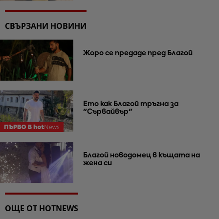
СВЪРЗАНИ НОВИНИ
Жоро се предаде пред Благой
Ето как Благой тръгна за
"Сървайвър"
Благой новодомец в къщата на
жена си
ОЩЕ ОТ HOTNEWS