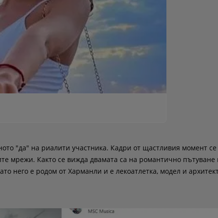
ото "да" на риалити участника. Кадри от щастливия момент се
те мрежи. Както се вижда двамата са на романтично пътуване 
то него е родом от Харманли и е лекоатлетка, модел и архитек