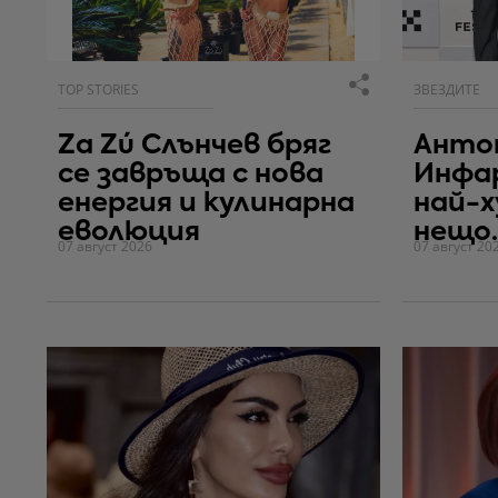
TOP STORIES
ЗВЕЗДИТЕ
Za Zú Слънчев бряг
Антон
се завръща с нова
Инфа
енергия и кулинарна
най-
еволюция
нещо..
07 август 2026
07 август 20