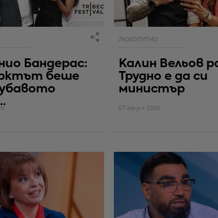
ЛЮБОПИТНО
ио Бандерас:
Калин Вельов р
рктът беше
Трудно е да си
хубавото
министър
.
26
07 август 2026