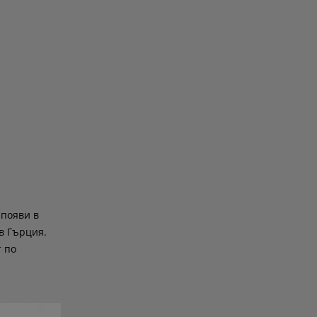
 появи в
в Гърция.
т по