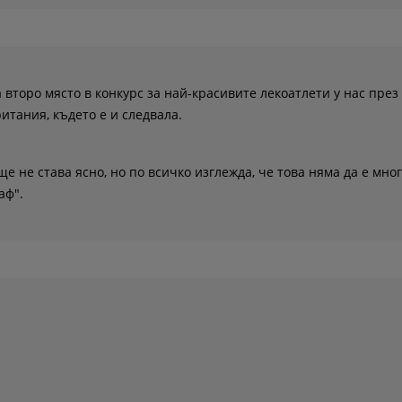
 второ място в конкурс за най-красивите лекоатлети у нас през
итания, където е и следвала.
ще не става ясно, но по всичко изглежда, че това няма да е мно
аф".