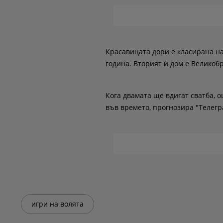
Красавицата дори е класирана на
година. Вторият ѝ дом е Великобр
Кога двамата ще вдигат сватба, о
във времето, прогнозира "Телегр
игри на волята