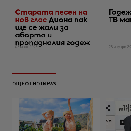
Старата песен на
Годеж
нов глас
Диона пак
ТВ ма
ще се жали за
аборта и
пропадналия годеж
02 март 2023
23 януари 2
ОЩЕ ОТ HOTNEWS