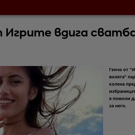
т Игрите вдига сватб
Генчо от "
волята" па
колена пре
избраницата
я помоли д
за него.