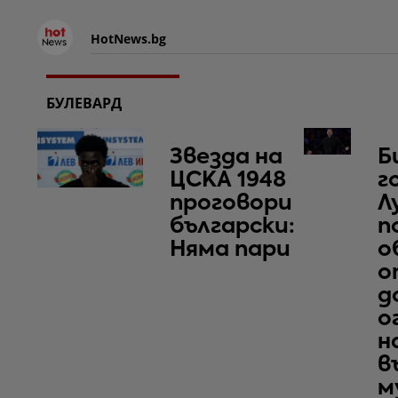
HotNews.bg
БУЛЕВАРД
Звезда на
Б
ЦСКА 1948
г
проговори
Л
български:
п
Няма пари
о
о
д
о
н
в
м