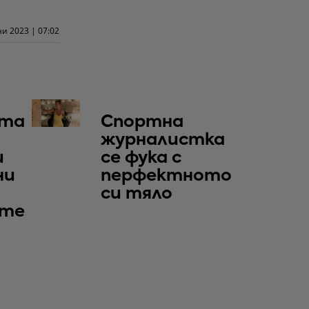
и 2023 | 07:02
та
Спортна
журналистка
и
се фука с
ни
перфектното
си тяло
те