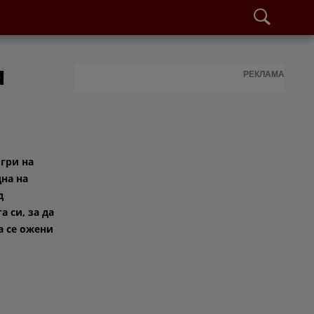
а
РЕКЛАМА
Игри на
дна на
д
 си, за да
а се ожени