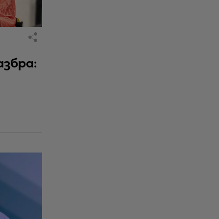
азбра: