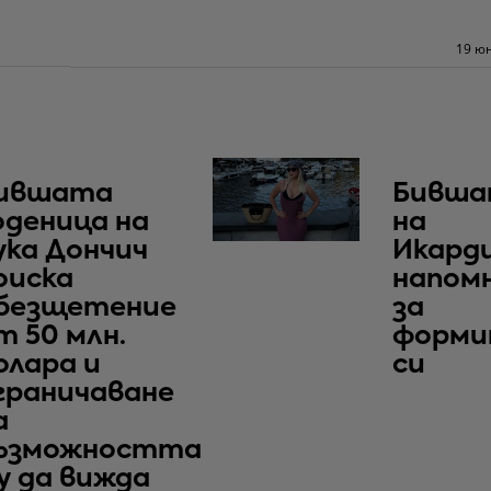
19 юн
ившата
Бивша
оденица на
на
ука Дончич
Икард
оиска
напом
безщетение
за
т 50 млн.
форми
олара и
си
граничаване
а
ъзможността
у да вижда