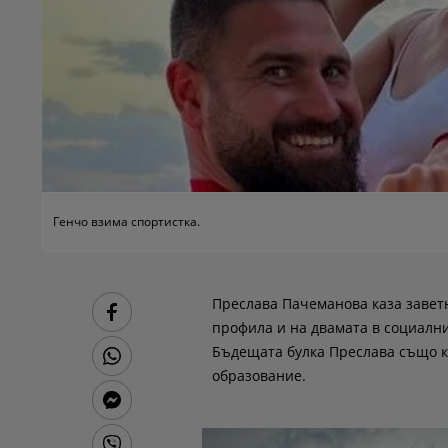
Генчо взима спортистка.
Преслава Пачеманова каза заветн
профила и на двамата в социални
Бъдещата булка Преслава също ка
образование.