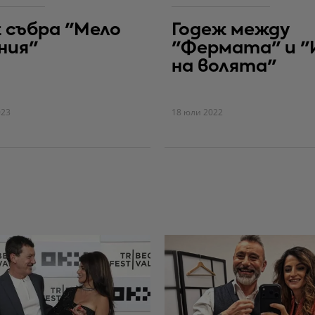
 събра "Мело
Годеж между
ния"
"Фермата" и "
на волята"
023
18 юли 2022