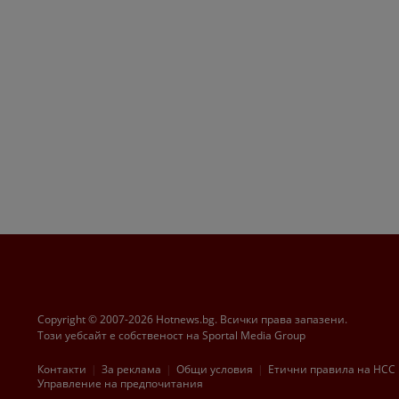
Copyright © 2007-2026 Hotnews.bg. Всички права запазени.
Този уебсайт е собственост на Sportal Media Group
Контакти
За рекламa
Общи условия
Етични правила на НСС
Управление на предпочитания