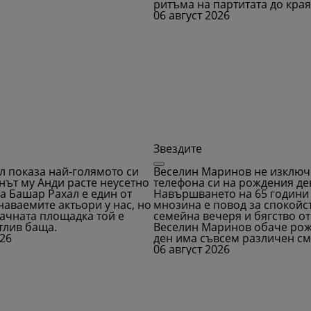
ритъма на партитата до края
06 август 2026
Звездите
л показа най-голямото си
Веселин Маринов не изключ
нът му Анди расте неусетно
телефона си на рождения де
а Башар Рахал е един от
Навършването на 65 години
аваемите актьори у нас, но
мнозина е повод за спокойс
ачната площадка той е
семейна вечеря и бягство от
тлив баща.
Веселин Маринов обаче ро
026
ден има съвсем различен см
06 август 2026