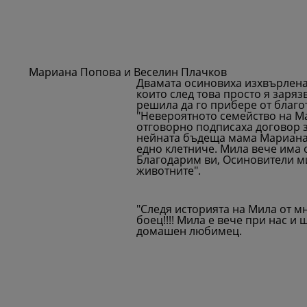
Мариана Попова и Веселин Плачков
Двамата осиновиха изхвърленат
които след това просто я заряз
решила да го прибере от благо
"Невероятното семейство на М
отговорно подписаха договор з
нейната бъдеща мама Мариана.
едно клетниче. Мила вече има 
Благодарим ви, Осиновители ми
животните".
"Следя историята на Мила от мн
боец!!!! Мила е вече при нас и
домашен любимец.