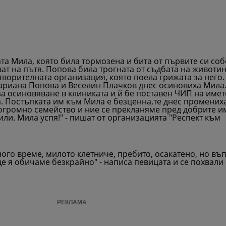
а Мила, която била тормозена и бита от първите си соб
ват на пътя. Попова била трогната от съдбата на животи
творителната организация, която поела грижата за него.
aриана Попова и Веселин Плачков днес осиновиха Мила.
а осиновяване в клиниката и й бе поставен ЧИП на имет
 Постъпката им към Мила е безценна,те днес промениха
огромно семейство и ние се прекланяме пред добрите и
ли. Мила успя!" - пишат от организацията "Респект към
ого време, милото клетниче, пребито, осакатено, но въп
 ще я обичаме безкрайно" - написа певицата и се похвали
РЕКЛАМА