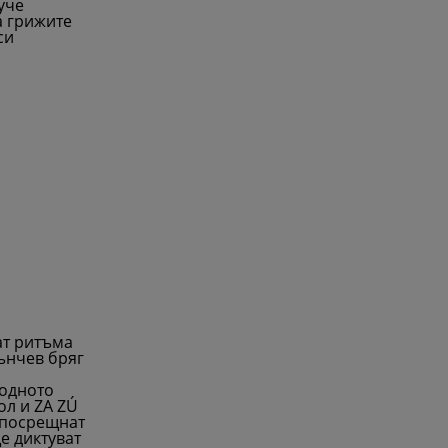
уче
а грижите
си
ат ритъма
ънчев бряг
одното
л и ZA ZÚ
а посрещнат
е диктуват