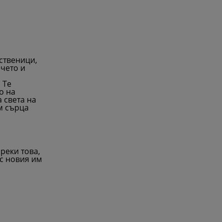
ственици,
нчето и
 Те
о на
 света на
м сърца
реки това,
 с новия им