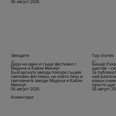
06 август 2026
Звездите
Top stories
Дара на един и същи фестивал с
Башар Раха
Мадона и Кайли Миноуг
щастие – си
Българската звезда покори същия
За публикат
световен фестивал, на който пяха и
най-разпозн
световните звезди Мадона и Кайли
извън сним
Миноуг.
просто щас
06 август 2026
06 август 2
Коментари