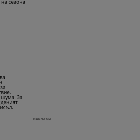
 на сезона
ва
н
 за
твие,
 шума. За
жденият
исъл.
РЕКЛАМА