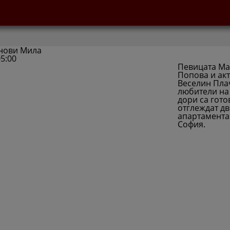
нови Мила
5:00
Певицата М
Попова и ак
Веселин Пла
любители на 
дори са гото
отглеждат дв
апартамента 
София.