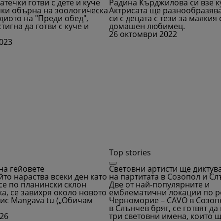
атечки готви с дете и куче
Радина Кърджилова си взе к
чки обърна на зоологическа
Актрисата ще разнообразяв
диото на "Преди обед",
си с децата с тези за малкия 
тигна да готви с куче и
домашен любимец.
26 октомври 2022
2023
Top stories
на гейовете
Световни артисти ще диктув
йто нараства всеки ден като
на партитата в Созопол и Сл
се по планински склон
Две от най-популярните и
а, се завихря около новото
емблематични локации по р
зис Mangava tu („Обичам
Черноморие – CAVO в Созопо
в Слънчев бряг, се готвят д
026
три световни имена, които щ