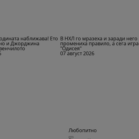
годината наближава! Ето
В НХЛ го мразеха и заради него
ано и Джорджина
промениха правило, а сега игра
 венчилото
"Одисея"
6
07 август 2026
Любопитно