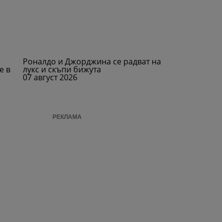
Роналдо и Джорджина се радват на
е в
лукс и скъпи бижута
07 август 2026
РЕКЛАМА