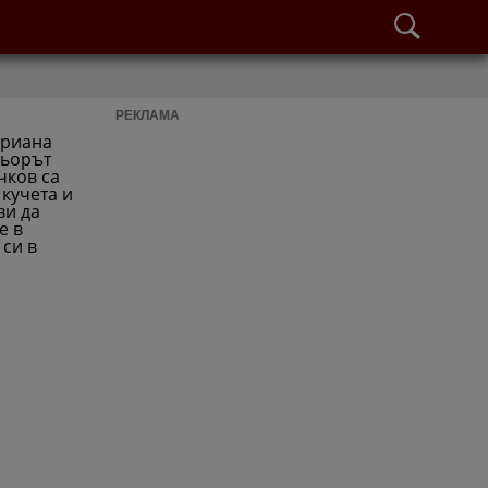
РЕКЛАМА
ариана
тьорът
чков са
кучета и
ви да
е в
си в