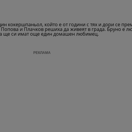
ин кокершпаньол, който е от години с тях и дори се пре
о Попова и Плачков решиха да живеят в града. Бруно е 
га ще си имат още един домашен любимец.
РЕКЛАМА