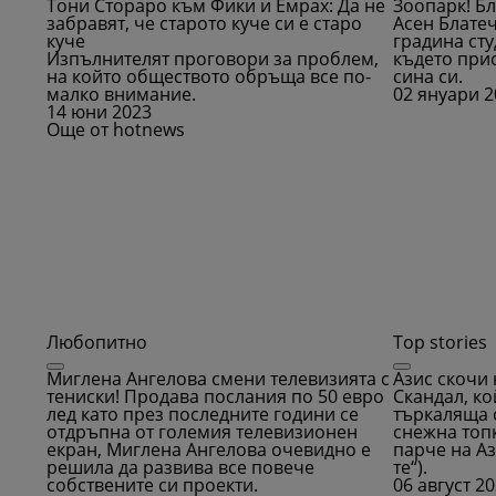
Тони Стораро към Фики и Емрах: Да не
Зоопарк! Бл
забравят, че старото куче си е старо
Асен Блате
куче
градина сту
Изпълнителят проговори за проблем,
където прис
на който обществото обръща все по-
сина си.
малко внимание.
02 януари 
14 юни 2023
Още от hotnews
Любопитно
Top stories
Миглена Ангелова смени телевизията с
Азис скочи 
тениски! Продава послания по 50 евро
Скандал, ко
лед като през последните години се
търкаляща 
отдръпна от големия телевизионен
снежна топк
екран, Миглена Ангелова очевидно е
парче на А
решила да развива все повече
те“).
собствените си проекти.
06 август 2