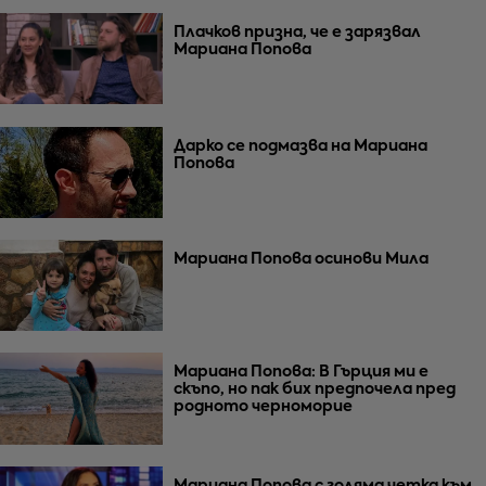
Плачков призна, че е зарязвал
Мариана Попова
Дарко се подмазва на Мариана
Попова
Мариана Попова осинови Мила
Мариана Попова: В Гърция ми е
скъпо, но пак бих предпочела пред
родното черноморие
Мариана Попова с голяма четка към