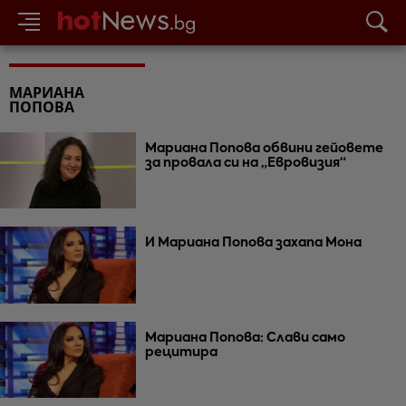
МАРИАНА
ПОПОВА
Мариана Попова обвини гейовете
за провала си на „Евровизия“
И Мариана Попова захапа Мона
Мариана Попова: Слави само
рецитира