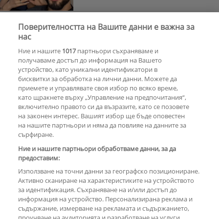
Поверителността на Вашите данни е важна за
Тишина преди бурята
Защо Саня
нас
Армутлиева продължава да мълчи
Ние и нашите
1017
партньори съхраняваме и
за раздялата с Дара?
получаваме достъп до информация на Вашето
устройство, като уникални идентификатори в
бисквитки за обработка на лични данни. Можете да
РЕКЛАМА
приемете и управлявате своя избор по всяко време,
като щракнете върху „Управление на предпочитания“,
включително правото си да възразите, като се позовете
на законен интерес. Вашият избор ще бъде оповестен
КОМЕНТАРИ
на нашите партньори и няма да повлияе на данните за
сърфиране.
Ние и нашите партньори обработваме данни, за да
предоставим:
РЕКЛАМА
Използване на точни данни за географско позициониране.
Активно сканиране на характеристиките на устройството
за идентификация. Съхраняване на и/или достъп до
информация на устройство. Персонализирана реклама и
съдържание, измерване на рекламата и съдържанието,
проучване на аудиторията и разработване на услуги.