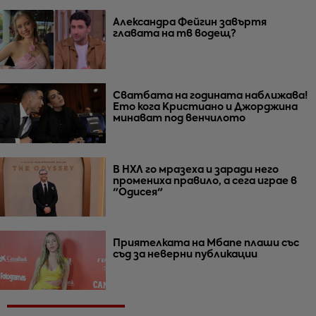
Александра Фейгин завъртя
главата на тв водещ?
Сватбата на годината наближава!
Ето кога Кристиано и Джорджина
минават под венчилото
В НХЛ го мразеха и заради него
промениха правило, а сега играе в
"Одисея"
Приятелката на Мбапе плаши със
съд за неверни публикации