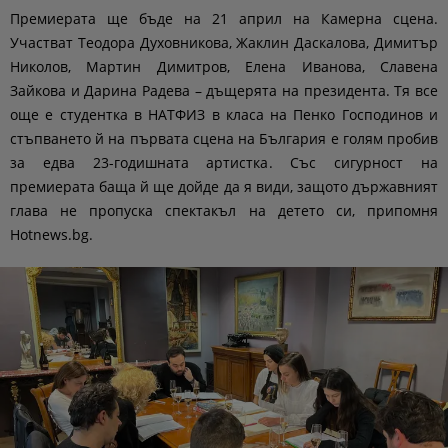
Премиерата ще бъде на 21 април на Камерна сцена.
Участват Теодора Духовникова, Жаклин Даскалова, Димитър
Николов, Мартин Димитров, Елена Иванова, Славена
Зайкова и Дарина Радева – дъщерята на президента. Тя все
още е студентка в НАТФИЗ в класа на Пенко Господинов и
стъпването й на първата сцена на България е голям пробив
за едва 23-годишната артистка. Със сигурност на
премиерата баща й ще дойде да я види, защото държавният
глава не пропуска спектакъл на детето си, припомня
Hotnews.bg.