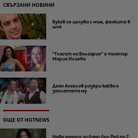
СВЪРЗАНИ НОВИНИ
Буков се целува с мъж, фенките в
шок
"Гласът на България" е театър
Мария Илиева
Деян Ангелов разкри каква е
заплатата му
ОЩЕ ОТ HOTNEWS
Ново начало за Лана Дел Рей по 2