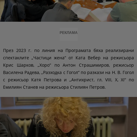
РЕКЛАМА
През 2023 г. по линия на Програмата бяха реализирани
спектаклите „Частици жена“ от Ката Вебер на режисьора
Крис Шарков, „Хоро“ по Антон Страшимиров, режисьор
Василена Радева, „Разходка с Гогол“ по разкази на Н. В. Гогол
с режисьор Катя Петрова и „Антихрист, гл. VIII, X, XI“ по
Емилиян Станев на режисьора Стилиян Петров.