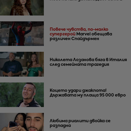
Повече чувства, по-малко
супергерой
Marvel обещава
различен Спайдърмен
Николета Лозанова бяга в Италия
след семейната трагедия
Коцето удари джакпота!
Държавата му плаща 95 000 евро
Любима риалити двойка се
разпадна