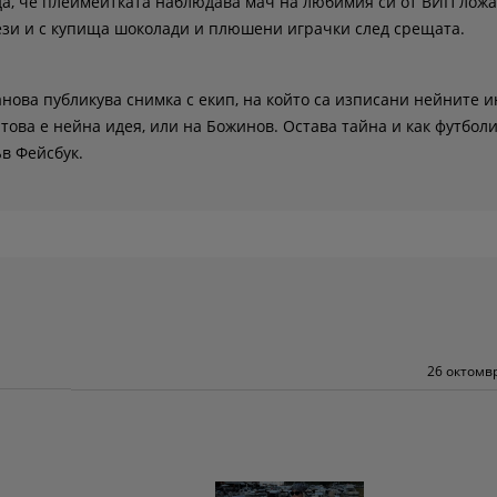
да, че плеймейтката наблюдава мач на любимия си от ВИП ложа
лези и с купища шоколади и плюшени играчки след срещата.
анова публикува снимка с екип, на който са изписани нейните 
 това е нейна идея, или на Божинов. Остава тайна и как футбол
в Фейсбук.
26 октомвр