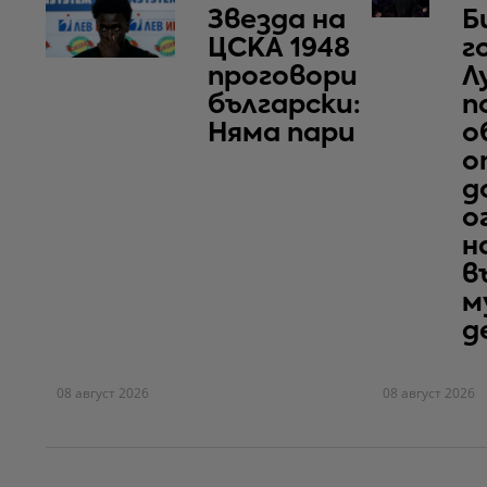
Звезда на
Б
ЦСКА 1948
г
проговори
Л
български:
п
Няма пари
о
о
д
о
н
в
м
д
08 август 2026
08 август 2026