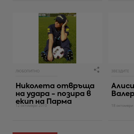
ЛЮБОПИТНО
ЗВЕЗДИТЕ
Николета отвръща
Алиси
на удара - позира в
Вале
екип на Парма
12 октомври 2010
18 октомври