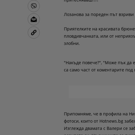
Лозанова за пореден път взриви 
Приятелките на красивата брюнет
пловдивчанката, или от неприязъ
злобни.
"Накъде повече?", "Може пък да е
са само част от коментарите под
Припомняме, че в профила на Ни
фотоси, които от Hotnews.bg заб
Изглежда двамата с Валери се за