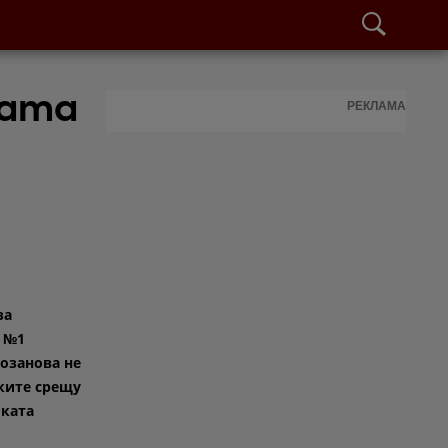
бата
РЕКЛАМА
за
 №1
озанова не
аките срещу
ката