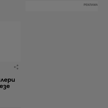
РЕКЛАМА
алери
езе