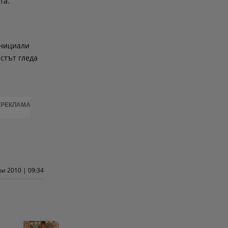
та.
инициали
истът гледа
РЕКЛАМА
и 2010 | 09:34