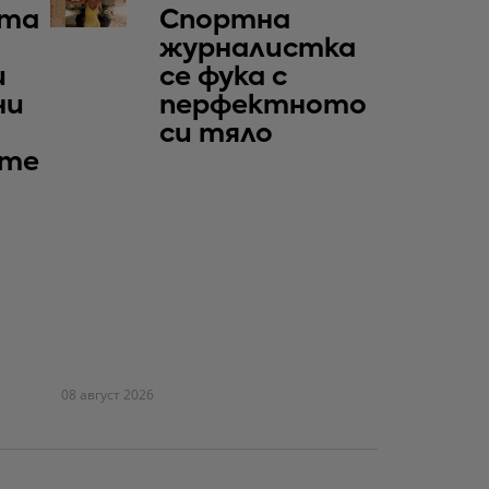
та
Спортна
журналистка
и
се фука с
ни
перфектното
си тяло
те
08 август 2026