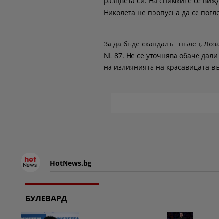
разцвета си. На снимките се виж
Николета не пропусна да се пог
За да бъде скандалът пълен, Лоз
NL 87. Не се уточнява обаче дали
на излиянията на красавицата въ
HotNews.bg
БУЛЕВАРД