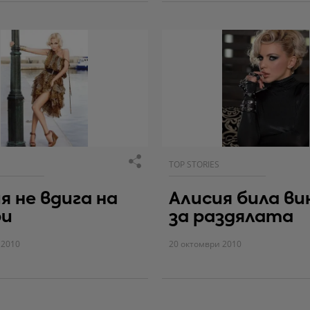
TOP STORIES
я не вдига на
Алисия била ви
ри
за раздялата
 2010
20 октомври 2010