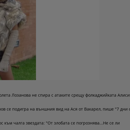
лета Лозанова не спира с атаките срещу фолкаджийката Алиси
ов се подигра на външния вид на Ася от Вакарел, пише "7 дни 
 към чалга звездата: "От злобата се погрознява...Не се ли