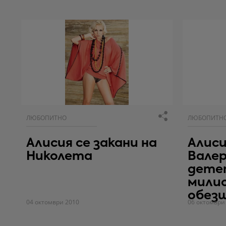
ЛЮБОПИТНО
ЛЮБОПИТН
Алисия се закани на
Алиси
Николета
Валер
дете
мили
обез
04 октомври 2010
06 октомври