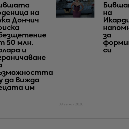
ившата
Бивша
оденица на
на
ука Дончич
Икард
оиска
напом
безщетение
за
т 50 млн.
форми
олара и
си
граничаване
а
ъзможността
у да вижда
ецата им
08 август 2026