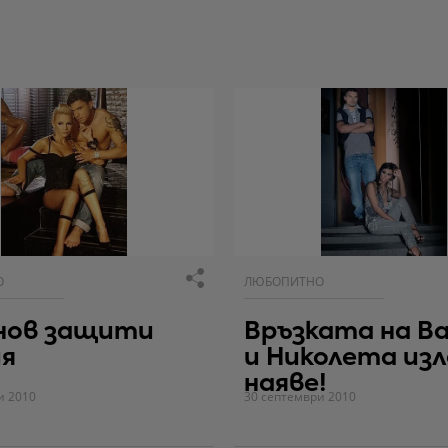
О
ЛЮБОПИТНО
нов защити
Връзката на В
ия
и Николета изл
наяве!
и 2010
30 септември 2010