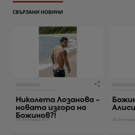
СВЪРЗАНИ НОВИНИ
ЛЮБОПИТНО
ЛЮБОПИТН
Николета Лозанова -
Божи
новата изгора на
Алис
Божинов?!
14 септември 2010
20 септемвр