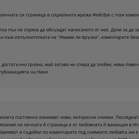
личната си страница в социалната мрежа Фейсбук с този комен
ка пък не спряха да обсъждат написаното от нея. Дали за да 
н към изпълнителката на "Имаме ли връзка", коментарите бяха
 достатъчно грозна, май затова не спира да злобее, няма повеч
 публикацията на Ники.
колета постоянно изникват нови, интересни снимки. Последнат
елязахме на личната й страница е от любовната й ваканция в Ит
бавляват и съдейки по коментарите под снимките любовта им е