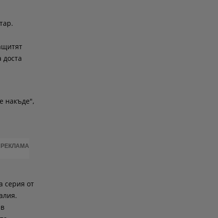
тар.
защитят
 доста
е накъде",
РЕКЛАМА
а серия от
алия.
 в