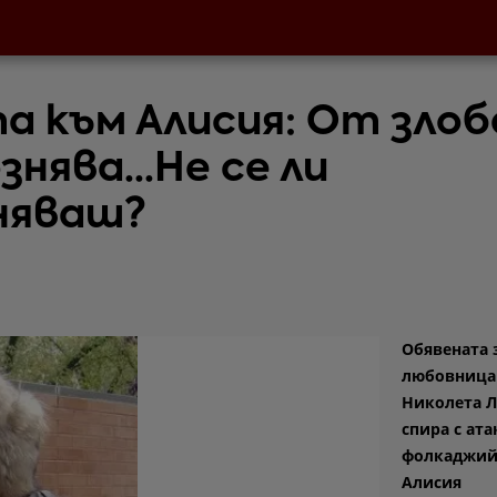
а към Алисия: От зло
знява...Не се ли
няваш?
Обявената 
любовница
Николета Л
спира с ат
фолкаджий
Алисия