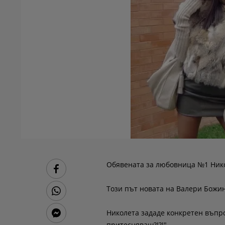
Обявената за любовница №1 Нико
Този път новата на Валери Божин
Николета зададе конкретен въпрос
притесняваш?!?!"