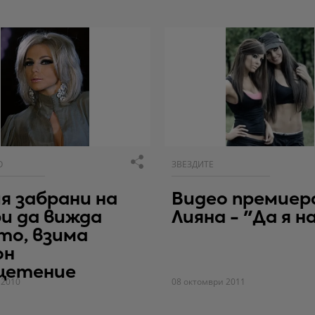
О
ЗВЕЗДИТЕ
я забрани на
Видео премиер
и да вижда
Лияна - "Да я н
то, взима
он
щетение
 2010
08 октомври 2011