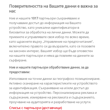
Поверителността на Вашите данни е важна за
Оплюха старта на „Бригада нов
нас
дом“
Ние и нашите
1017
партньори съхраняваме и
получаваме достъп до информация на Вашето
устройство, като уникални идентификатори в
бисквитки за обработка на лични данни. Можете да
Новият майстор от "Бригада Нов
приемете и управлявате своя избор по всяко време,
дом": Напористите фенки нямат
шанс с мен
като щракнете върху „Управление на предпочитания“,
включително правото си да възразите, като се позовете
на законен интерес. Вашият избор ще бъде оповестен
на нашите партньори и няма да повлияе на данните за
Майстор Караджов вдигна нова
сърфиране.
сватба
Ние и нашите партньори обработваме данни, за да
предоставим:
Използване на точни данни за географско позициониране.
Активно сканиране на характеристиките на устройството
за идентификация. Съхраняване на и/или достъп до
информация на устройство. Персонализирана реклама и
съдържание, измерване на рекламата и съдържанието,
проучване на аудиторията и разработване на услуги.
Copyright © 2007-2026 Hotnews.bg. Всички права запазени.
Списък с партньори (доставчици)