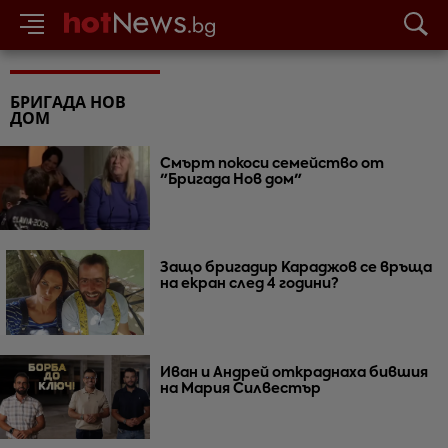
БРИГАДА НОВ
ДОМ
Смърт покоси семейство от
"Бригада Нов дом"
Защо бригадир Караджов се връща
на екран след 4 години?
Иван и Андрей откраднаха бившия
на Мария Силвестър