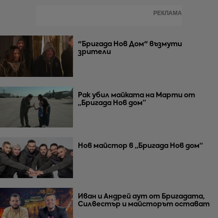
РЕКЛАМА
"Бригада Нов Дом" възмути
зрители
Рак убил майката на Марти от
„Бригада Нов дом”
Нов майстор в „Бригада Нов дом“
Иван и Андрей аут от Бригадата,
Силвестър и майсторът остават