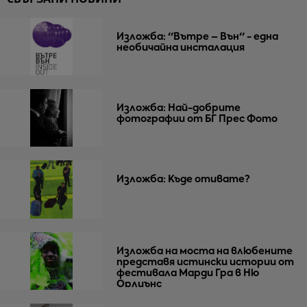
Изложба: ''Вътре – Вън'' - една
необичайна инсталация
Изложба: Най-добрите
фотографии от БГ Прес Фото
Изложба: Къде отивате?
Изложба на моста на влюбените
представя истински истории от
фестивала Марди Гра в Ню
Орлиънс