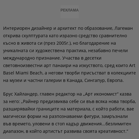
РЕКЛАМА
Интериорен дизайнер и архитект по образование, Лагеман
открива скулптурата като изразно средство сравнително
късно в живота си (през 2005г.), но благодарение на
уникалната си художествена практика, незабавно печели
международно признание. Участва в десетки
световноизвестни арт панаири на изкуството, сред които Art
Basel Miami Beach, а негови творби присъстват в колекциите
на музеи и частни галерии в Канада, Сингапур, Европа.
Брус Хайландер, главен редактор на „Арт икономист“ казва
за него: „Райнер предизвиква себе си във всяка нова творба,
разширявайки границите на материала, с който работи, вае
магически форми на разпознаваеми фигури, замръзнали
във времето, уловени в стоп кадър движения...безлимитен
диапазон, в който артистът развива своята креативност.“