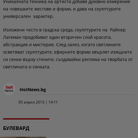
Уникалната техника на артиста добавя духовно измерение
на човешките жестове и форми, и дава на скулптурите
универсален характер.
Изложени често в градска среда, скулптурите на Райнер
Лагеман придобиват един вторичен слой красота,
абстракция и мистерия. След залез, когато светлините
осветяват скулптурите, ефирните форми хвърлят изящните
си сенки върху стените, създавайки реплика на творбата от
светлината и сянката.
HotNews.bg
05 април 2013 | 14:11
БУЛЕВАРД