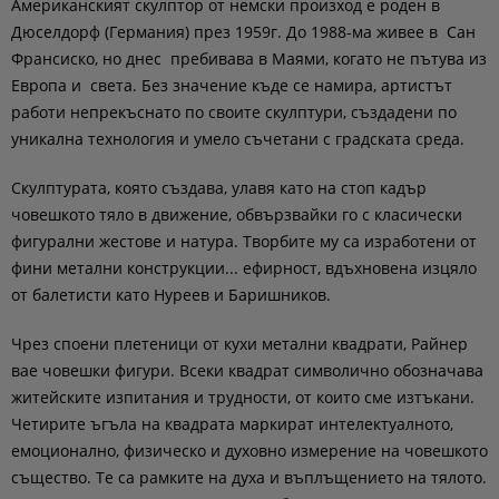
Американският скулптор от немски произход е роден в
Дюселдорф (Германия) през 1959г. До 1988-ма живее в Сан
Франсиско, но днес пребивава в Маями, когато не пътува из
Европа и света. Без значение къде се намира, артистът
работи непрекъснато по своите скулптури, създадени по
уникална технология и умело съчетани с градската среда.
Скулптурата, която създава, улавя като на стоп кадър
човешкото тяло в движение, обвързвайки го с класически
фигурални жестове и натура. Творбите му са изработени от
фини метални конструкции... ефирност, вдъхновена изцяло
от балетисти като Нуреев и Баришников.
Чрез споени плетеници от кухи метални квадрати, Райнер
вае човешки фигури. Всеки квадрат символично обозначава
житейските изпитания и трудности, от които сме изтъкани.
Четирите ъгъла на квадрата маркират интелектуалното,
емоционално, физическо и духовно измерение на човешкото
същество. Те са рамките на духа и въплъщението на тялото.