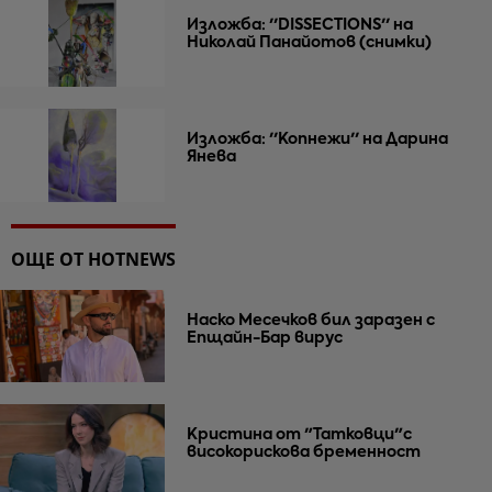
Изложба: ''DISSECTIONS'' на
Николай Панайотов (снимки)
Изложба: ''Копнежи'' на Дарина
Янева
ОЩЕ ОТ HOTNEWS
Наско Месечков бил заразен с
Епщайн-Бар вирус
Кристина от "Татковци"с
високорискова бременност