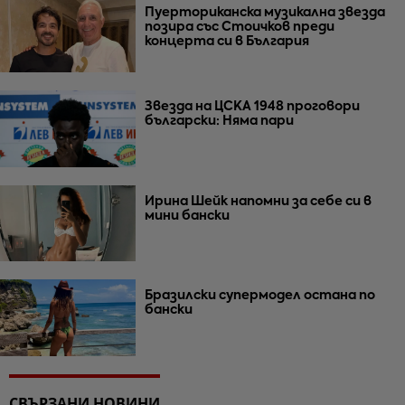
Пуерториканска музикална звезда
позира със Стоичков преди
концерта си в България
Звезда на ЦСКА 1948 проговори
български: Няма пари
Ирина Шейк напомни за себе си в
мини бански
Бразилски супермодел остана по
бански
СВЪРЗАНИ НОВИНИ