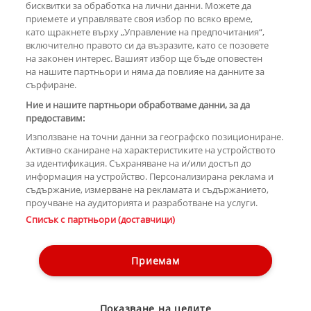
бисквитки за обработка на лични данни. Можете да
РЕКЛАМА
приемете и управлявате своя избор по всяко време,
като щракнете върху „Управление на предпочитания“,
включително правото си да възразите, като се позовете
на законен интерес. Вашият избор ще бъде оповестен
КОМЕНТАРИ
на нашите партньори и няма да повлияе на данните за
сърфиране.
Ние и нашите партньори обработваме данни, за да
предоставим:
РЕКЛАМА
Използване на точни данни за географско позициониране.
Активно сканиране на характеристиките на устройството
за идентификация. Съхраняване на и/или достъп до
информация на устройство. Персонализирана реклама и
съдържание, измерване на рекламата и съдържанието,
проучване на аудиторията и разработване на услуги.
Copyright © 2007-2026 Hotnews.bg. Всички права запазени.
Списък с партньори (доставчици)
Този уебсайт е собственост на Sportal Media Group
Контакти
За рекламa
Общи условия
Етични правила на НСС
Приемам
Управление на предпочитания
Лични данни
Показване на целите