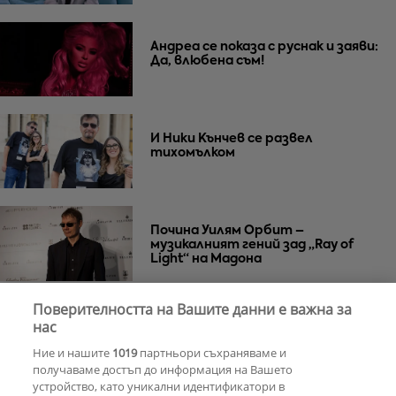
Андреа се показа с руснак и заяви:
Да, влюбена съм!
И Ники Кънчев се развел
тихомълком
Почина Уилям Орбит –
музикалният гений зад „Ray of
Light“ на Мадона
Поверителността на Вашите данни е важна за
Za Zú Слънчев бряг се завръща с
нас
нова енергия и кулинарна
Ние и нашите
1019
партньори съхраняваме и
еволюция
получаваме достъп до информация на Вашето
устройство, като уникални идентификатори в