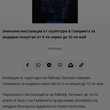
Уникална инсталация от скулптури в Галерията за
модерно изкуство от 5-ти април до 15-ти май
РЕКЛАМА
Колекция от скулптури на Райнер Лагеман показва
Галерията за модерно изкуство от 5-ти април до 15-ти май.
Паралелно с експозицията на Райнер Лагеман, до 14-ти
април в Зала 2 на Галерията продължава изложбата на
младата българска художничка Калия Калъчева.