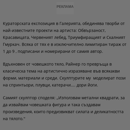
РЕКЛАМА
Кураторската експозиция в Галерията, обединява творби от
най-известните проекти на артиста: Обвързаност,
Красавицата, Червеният лебед, Триумфиращият и Скалният
Гмуркач. Всяка от тях е в изключително лимитиран тираж от
1 до 9 , подписани и номерирани от самия автор.
Вдъхновен от човешкото тяло, Райнер го превръща в
класическа тема на артистично изразяване във всякакви
форми, материали и среди. Скулптурите му моделират пози
на спринтьори, плувци, катерачи.... дори йоги.
Самият скулптор споделя: „Използвам метални квадрати, за
да извайвам човешката фигура и така създавам
произведения, които предизвикват силата и деликатността
на тялото.''