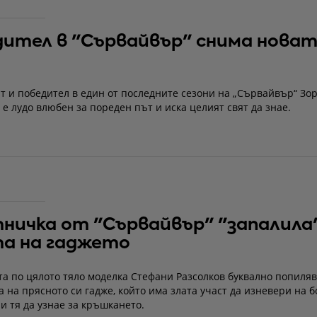
ител в "Сървайвър" снима новат
т и победител в един от последните сезони на „Сървайвър“ Зо
 е лудо влюбен за пореден път и иска целият свят да знае.
ничка от "Сървайвър" "запалила
та на гаджето
а по цялото тяло моделка Стефани Разсолков буквално попиля
 на прясното си гадже, който има злата участ да изневери на б
и тя да узнае за кръшкането.