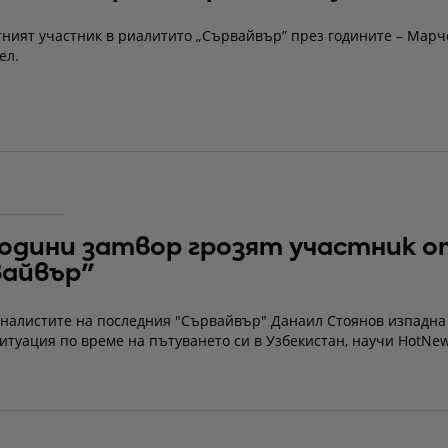
тният участник в риалитито „Сървайвър” през годините – Марч
ел.
години затвор грозят участник о
вайвър"
иналистите на последния "Сървайвър" Данаил Стоянов изпадна
итуация по време на пътуването си в Узбекистан, научи HotNew