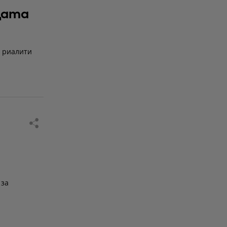
цата
в риалити
 за