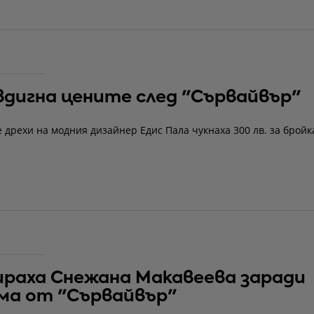
вдигна цените след "Сървайвър"
 дрехи на модния дизайнер Едис Пала чукнаха 300 лв. за бройк
раха Снежана Макавеева заради
ма от "Сървайвър"