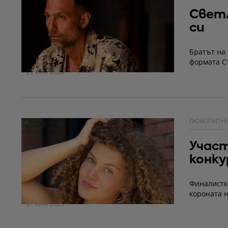
Светл
си
Братът на 
формата Съ
22 юни 2023
ЛЮБОПИТН
Участ
конку
Финалистка
короната н
21 юни 2023