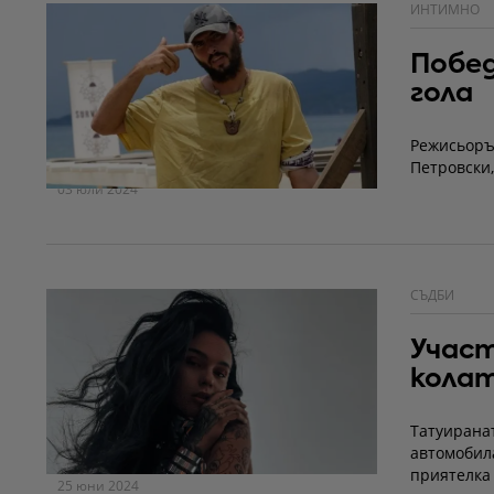
ИНТИМНО
Побед
гола
Режисьоръ
Петровски,
03 юли 2024
СЪДБИ
Участ
кола
Татуиранат
автомобила
приятелка 
25 юни 2024