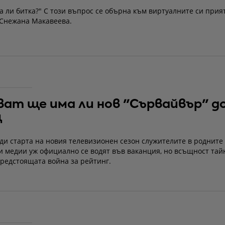
а ли битка?" С този въпрос се обърна към виртуалните си прия
 Снежана Макавеева.
ат ще има ли нов "Сървайвър" д
ц
ди старта на новия телевизионен сезон служителите в родните
и медии уж официално се водят във ваканция, но всъщност тай
предстоящата война за рейтинг.