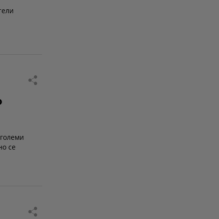
тели
о
 големи
но се