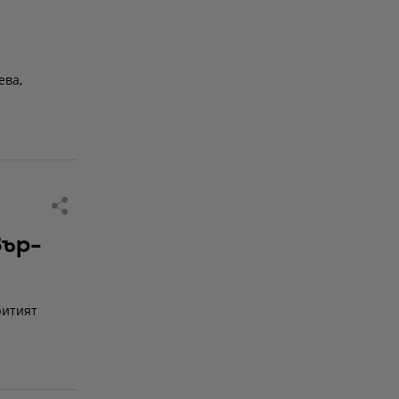
ева,
вър-
ритият