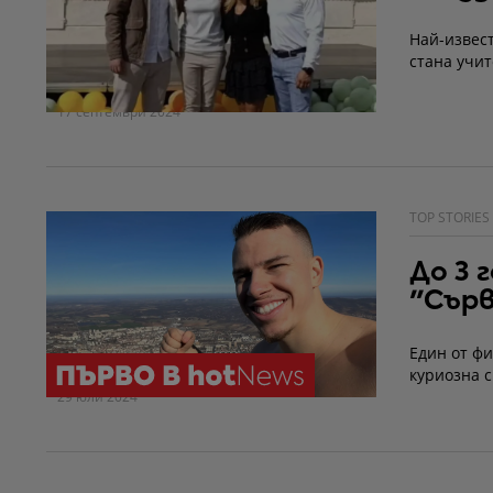
Най-извес
стана учит
17 септември 2024
TOP STORIES
До 3 
"Сър
Един от ф
куриозна с
29 юли 2024