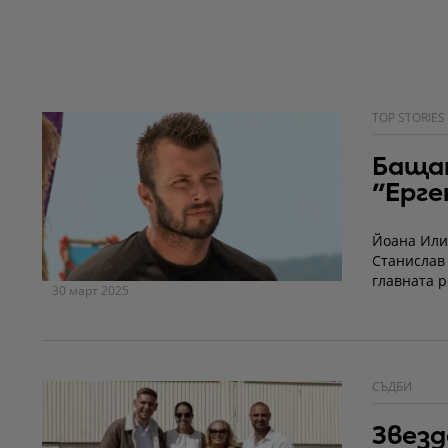
TOP STORIES
Баща
"Ерг
Йоана Илие
Станислав 
главната 
30 март 2025
СЪДБИ
Звезд