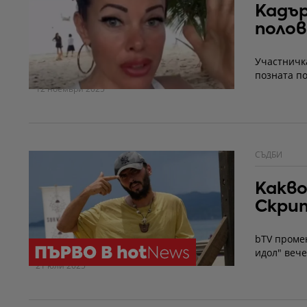
Кадър
полов
Участничк
позната п
12 ноември 2025
СЪДБИ
Какво
Скрит
bTV проме
идол" вече
21 юли 2025