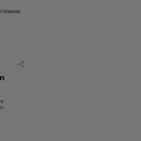
о Марков,
т
 в
s.