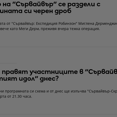
 на "Сървайвър" се раздели с
ината си черен дроб
ата от "Сървайвър: Експедиция Робинзон" Миглена Дерменджи
овече като Меги Дерм, преживя вчера тежка операция.
 правят участниците в "Сървай
ият идол" днес?
ни програмната си схема и от днес ще излъчва "Сървайвър-Ск
рта от 21.30 часа.