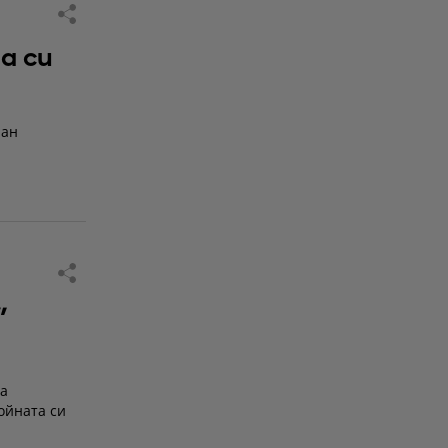
а си
ран
"
ва
ойната си