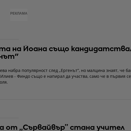
РЕКЛАМА
та на Йоана също кандидатствал
енът"
ва набра популярност след „Ергенът”, но малцина знаят, че б
Илиев - Финдо също е напирал да участва, само че в първия се
роля.
а от „Сървайвър” стана учител