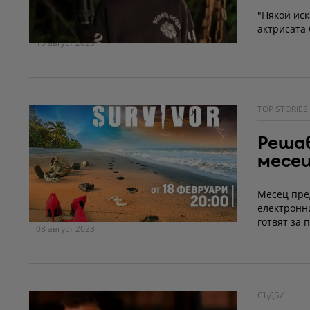
"Някой иск
актрисата
15 август 2023
TOP STORIES
Решав
месе
Месец пре
електронн
готвят за 
08 август 2023
СЪДБИ