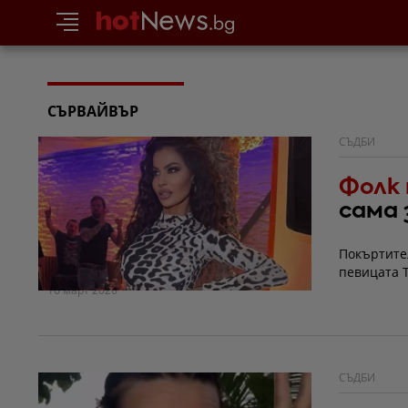
СЪРВАЙВЪР
СЪДБИ
Фолк
сама 
Покъртите
певицата Т
16 март 2026
СЪДБИ