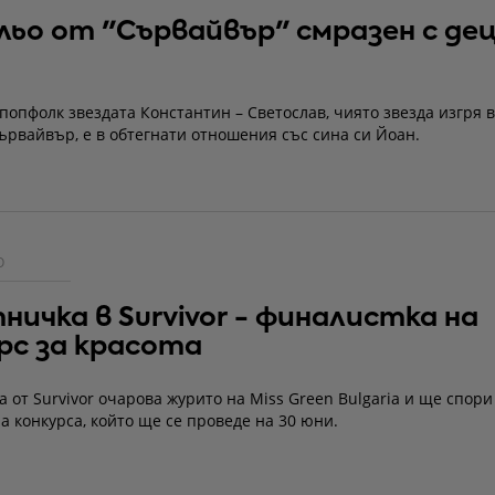
ьо от "Сървайвър" смразен с де
попфолк звездата Константин – Светослав, чиято звезда изгря 
рвайвър, е в обтегнати отношения със сина си Йоан.
О
ничка в Survivor - финалистка на
рс за красота
 от Survivor очарова журито на Miss Green Bulgaria и ще спори
а конкурса, който ще се проведе на 30 юни.