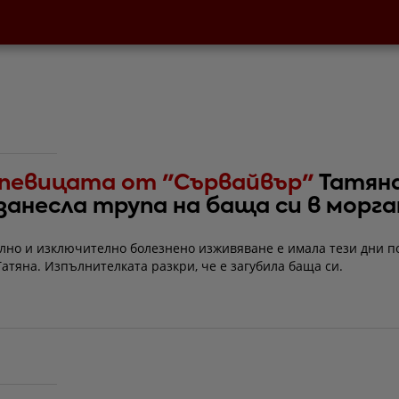
 певицата от "Сървайвър"
Татян
занесла трупа на баща си в морг
лно и изключително болезнено изживяване е имала тези дни п
атяна. Изпълнителката разкри, че е загубила баща си.