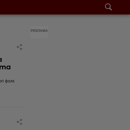
РЕКЛАМА
а
ата
оп фолк